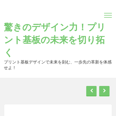
Skip
to
content
驚きのデザイン力！プリ
ント基板の未来を切り拓
く
プリント基板デザインで未来を刻む、一歩先の革新を体感
せよ！